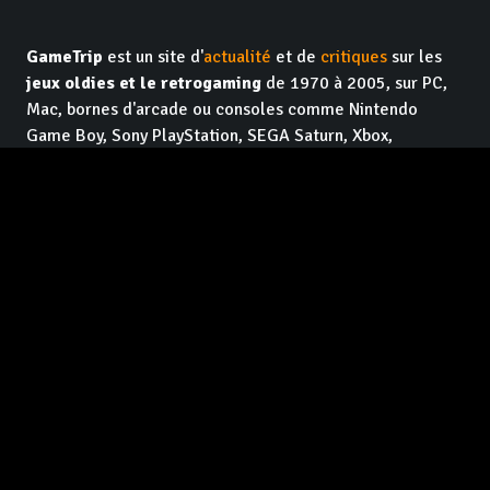
GameTrip
est un site d'
actualité
et de
critiques
sur les
jeux oldies et le retrogaming
de 1970 à 2005, sur PC,
Mac, bornes d'arcade ou consoles comme Nintendo
Game Boy, Sony PlayStation, SEGA Saturn, Xbox,
Commodore 64 ou Atari 2600. Le site est tenu par des
vétérans de la presse
jeux vidéo
qui se sont associés
pour faire du
contenu de qualité et indépendant
, pour
les lecteurs. Et en plus c'est
gratuit
, et ça le restera !
Facebook GameTrip
Instagram GameTrip
Youtube GameTrip
Twitter GameTrip