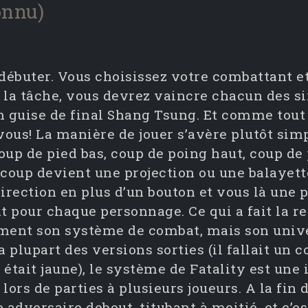
onnu)
débuter. Vous choisissez votre combattant et 
u la tâche, vous devrez vaincre chacun des s
n guise de final Shang Tsung. Et comme tout b
-vous! La manière de jouer s’avère plutôt sim
oup de pied bas, coup de poing haut, coup de 
coup devient une projection ou une balayette
rection en plus d’un bouton et vous là une p
nt pour chaque personnage. Ce qui a fait la
lement son système de combat, mais son univ
a plupart des versions sorties (il fallait un 
 était jaune), le système de Fatality est une
t lors de parties à plusieurs joueurs. A la fi
adversaire debout, titubant à moitié, et c’est