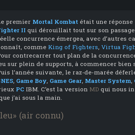
Le premier
Mortal Kombat
était une réponse
ighter II
qui dérouillait tout sur son passage.
réelle concurrence émergea, avec d’autres ca
connaît, comme
King of Fighters
,
Virtua Fig
Pour contrecarrer tout plan de la concurrence
jeu sur plein de supports, à commencer bien s
Puis l’année suivante, le raz-de-marée déferl
SNES
,
Game Boy
,
Game Gear
,
Master System
,
vieux
PC
IBM. C’est la version
MD
qui nous in
que j’ai sous la main.
llleu» (air connu)