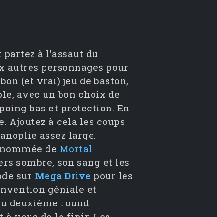
partez à l’assaut du
ix autres personnages pour
on (et vrai) jeu de baston,
ple, avec un bon choix de
poing bas et protection. En
. Ajoutez à cela les coups
anoplie assez large.
 renommée de
Mortal
ers sombre, son sang et les
code sur
Mega Drive
pour les
 invention géniale et
n du deuxième round
 à vous de le finir. Les