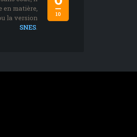
e en matière,
10
ou la version
SNES
.