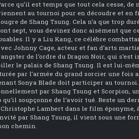
Parce qu’il est temps que tout cela cesse, de
viennent au tournoi pour en découdre et en f
ougre de Shang Tsung. Cela n’a que trop duré
sont sept, vous devinez donc aisément que c
ouables. Il y a Liu Kang, ce célèbre combatta
avec Johnny Cage, acteur et fan d’arts martia
angster de l’ordre du Dragon Noir, qui s’est 
piller le palais de Shang Tsung. Il est lui-m
turée par l’armée du grand sorcier une fois ar
enant Sonya Blade doit participer au tournoi
onnellement par Shang Tsung et Scorpion, un
o qu’il soupçonne de l’avoir tué. Reste un de
 Christophe Lambert dans le film éponyme, à
 Invité par Shang Tsung, il vient sous une f
 son chemin.