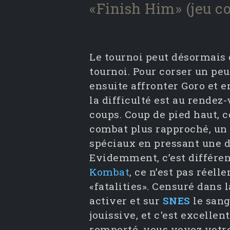
«Finish Him» (jeu c
Le tournoi peut désormais 
tournoi. Pour corser un pe
ensuite affronter Goro et e
la difficulté est au rendez
coups. Coup de pied haut, c
combat plus rapproché, un 
spéciaux en pressant une di
Evidemment, c’est différe
Kombat
, ce n’est pas réel
«fatalities». Censuré dans l
activer et sur
SNES
le sang
jouissive, et c'est excellen
remporté, vous voyez votre 