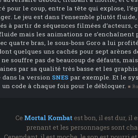
é pour le coup, entre la tête qui explose, l’
er. Le jeu est dans l’ensemble plutôt fluide
sés à partir de séquences filmées d’acteurs,
 fluide mais les animations ne s’enchaînent 
 quatre bras, le sous-boss Goro a lui profit
dont quelques uns cachés pour sept arènes 
n ne souffre pas de beaucoup de défauts, mais
ines par sa qualité très basse et les graphi
 dans la version
SNES
par exemple. Et le sy
er un code à chaque fois pour le débloquer.
■ R
Ce
Mortal Kombat
est bon, il est dur, il e
prenant et les personnages sont cha
Cependant, il est moche, le son est pourri et