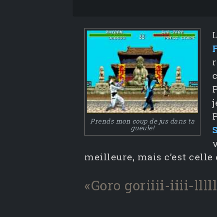
F
Prends mon coup de jus dans ta
gueule!
meilleure, mais c’est celle 
«Goro goriiii-iiii-lll