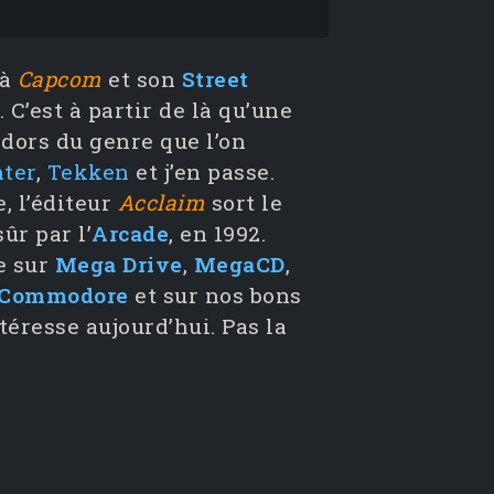
 à
Capcom
et son
Street
 C’est à partir de là qu’une
dors du genre que l’on
hter
,
Tekken
et j’en passe.
, l’éditeur
Acclaim
sort le
ûr par l’
Arcade
, en 1992.
e sur
Mega Drive
,
MegaCD
,
Commodore
et sur nos bons
téresse aujourd’hui. Pas la