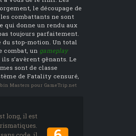
égorgement, le découpage de
, les combattants ne sont
 ce qui donne un rendu aux
pas toujours parfaitement.
é du stop-motion. Un total
de combat, un
gameplay
 ils s’avèrent gênants. Le
smes sont de classe
stème de Fatality censuré,
obin Masters pour GameTrip.net
st long, il est
rismatiques.
6
 sans code, il