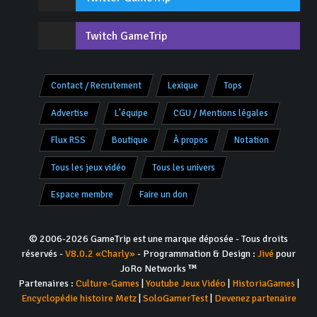
Twitch GameTrip
Contact / Recrutement
Lexique
Tops
Advertise
L'équipe
CGU / Mentions légales
Flux RSS
Boutique
À propos
Notation
Tous les jeux vidéo
Tous les univers
Espace membre
Faire un don
© 2006-2026 GameTrip est une marque déposée - Tous droits
réservés -
V8.0.2 «Charly»
- Programmation & Design :
Jivé
pour
JoRo Networks ™
Partenaires :
Culture-Games
|
Youtube Jeux Vidéo
|
HistoriaGames
|
Encyclopédie histoire Metz
|
SoloGamerTest
|
Devenez partenaire