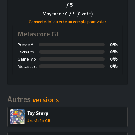
– / 5
Moyenne : 0 / 5 (0 vote)
Connecte-toi ou crée un compte pour voter
Metascore GT
0%
Presse *
0%
Lecteurs
0%
GameTrip
0%
Metascore
Autres
versions
Toy Story
Jeu vidéo GB