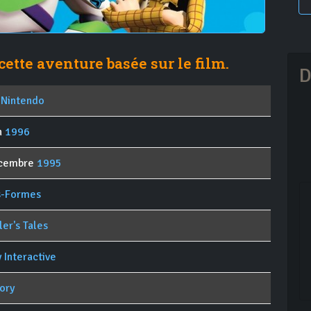
tte aventure basée sur le film.
D
 Nintendo
in
1996
écembre
1995
s-Formes
ler's Tales
 Interactive
ory