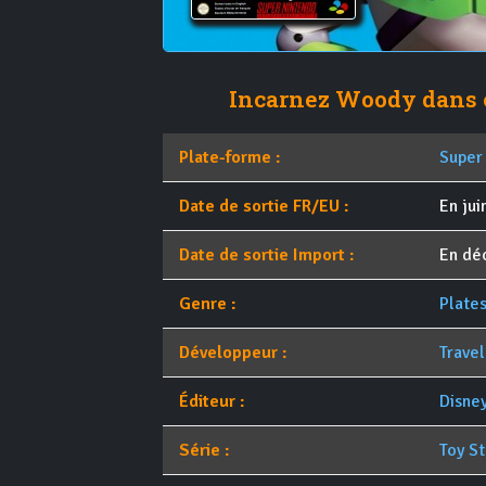
Incarnez Woody dans ce
Plate-forme :
Super
Date de sortie FR/EU :
En ju
Date de sortie Import :
En d
Genre :
Plate
Développeur :
Travel
Éditeur :
Disney
Série :
Toy St