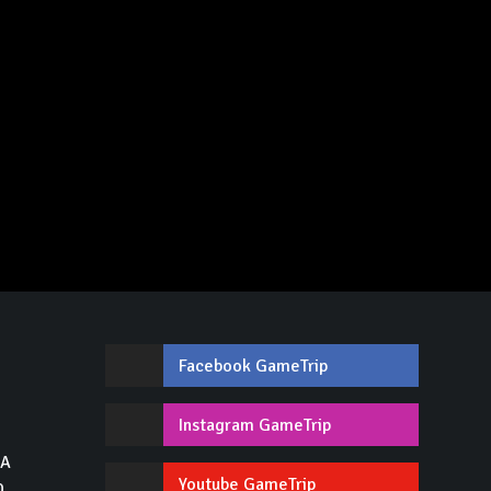
Facebook GameTrip
,
Instagram GameTrip
GA
Youtube GameTrip
0.