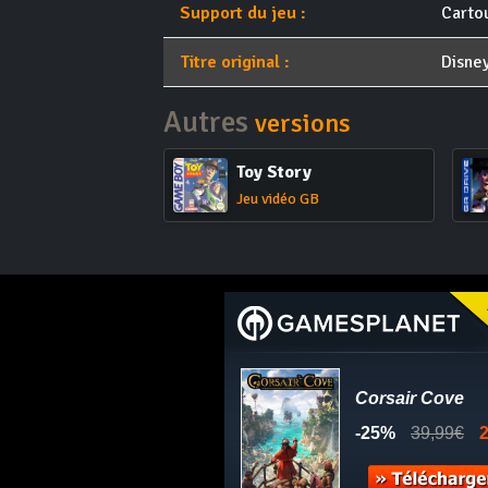
Support du jeu :
Carto
Titre original :
Disney
Autres
versions
Toy Story
Jeu vidéo GB