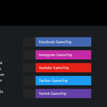
Facebook GameTrip
,
Instagram GameTrip
GA
Youtube GameTrip
0.
sse
du
Twitter GameTrip
 le
Twitch GameTrip