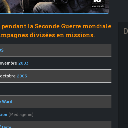
e pendant la Seconde Guerre mondiale
D
campagnes divisées en missions.
OS
novembre
2003
 octobre
2003
n
ty Ward
sion
(Mediagenic)
f Duty