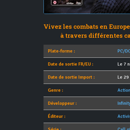
Vivez les combats en Europ
à travers différentes 
Plate-forme :
PC/D
Date de sortie FR/EU :
Le 7 
Date de sortie Import :
Le 29
Genre :
Actio
Développeur :
Infini
Éditeur :
Activi
Série :
Call o