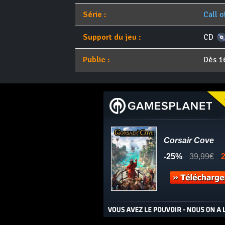
Série :
Call o
Support du jeu :
CD
Public :
Dès 1