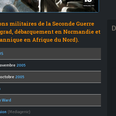
ons militaires de la Seconde Guerre
D
ngrad, débarquement en Normandie et
annique en Afrique du Nord).
OS
novembre
2005
 octobre
2005
n
ty Ward
sion
(Mediagenic)