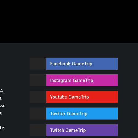
Facebook GameTrip
,
Instagram GameTrip
GA
Youtube GameTrip
0.
sse
du
Twitter GameTrip
 le
Twitch GameTrip