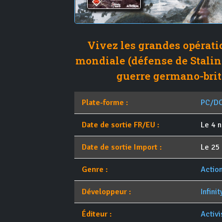
Vivez les grandes opérati
mondiale (défense de Stali
guerre germano-brit
Plate-forme :
PC/D
Date de sortie FR/EU :
Le 4 
Date de sortie Import :
Le 25
Genre :
Actio
Développeur :
Infini
Éditeur :
Activi