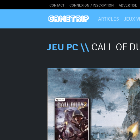
CONTACT
CONNEXION / INSCRIPTION
ADVERTISE
ARTICLES
JEUX V
JEU PC \\
CALL OF DU