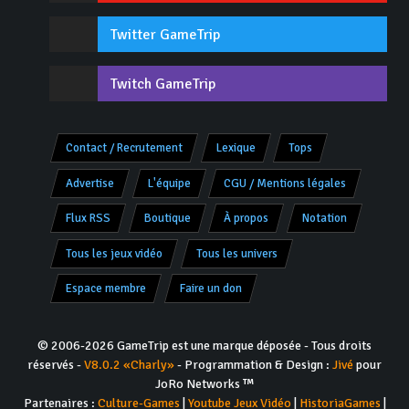
Twitter GameTrip
Twitch GameTrip
Contact / Recrutement
Lexique
Tops
Advertise
L'équipe
CGU / Mentions légales
Flux RSS
Boutique
À propos
Notation
Tous les jeux vidéo
Tous les univers
Espace membre
Faire un don
© 2006-2026 GameTrip est une marque déposée - Tous droits
réservés -
V8.0.2 «Charly»
- Programmation & Design :
Jivé
pour
JoRo Networks ™
Partenaires :
Culture-Games
|
Youtube Jeux Vidéo
|
HistoriaGames
|