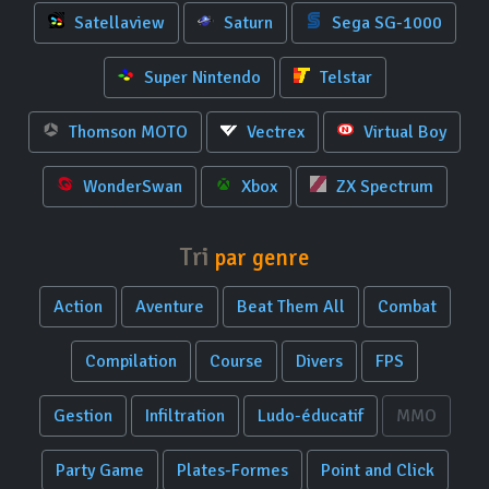
Satellaview
Saturn
Sega SG-1000
Super Nintendo
Telstar
Thomson MOTO
Vectrex
Virtual Boy
WonderSwan
Xbox
ZX Spectrum
Tri
par genre
Action
Aventure
Beat Them All
Combat
Compilation
Course
Divers
FPS
Gestion
Infiltration
Ludo-éducatif
MMO
Party Game
Plates-Formes
Point and Click