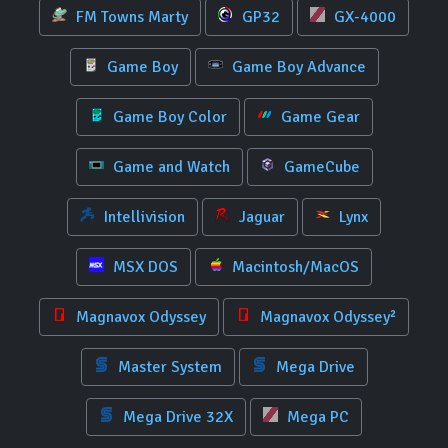
FM Towns Marty
GP32
GX-4000
Game Boy
Game Boy Advance
Game Boy Color
Game Gear
Game and Watch
GameCube
Intellivision
Jaguar
Lynx
MSX DOS
Macintosh/MacOS
Magnavox Odyssey
Magnavox Odyssey²
Master System
Mega Drive
Mega Drive 32X
Mega PC