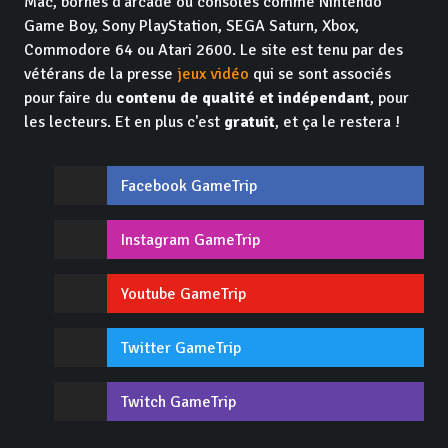
Mac, bornes d'arcade ou consoles comme Nintendo
Game Boy, Sony PlayStation, SEGA Saturn, Xbox,
Commodore 64 ou Atari 2600. Le site est tenu par des
vétérans de la presse
jeux vidéo
qui se sont associés
pour faire du
contenu de qualité et indépendant
, pour
les lecteurs. Et en plus c'est
gratuit
, et ça le restera !
Facebook GameTrip
Instagram GameTrip
Youtube GameTrip
Twitter GameTrip
Twitch GameTrip