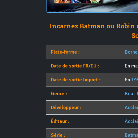
Incarnez Batman ou Robin d
S
Plate-forme :
Borne
Date de sortie FR/EU :
En ma
Date de sortie Import :
En
19
Genre :
Beat 
Développeur :
Accla
Éditeur :
Accla
Série :
Batm