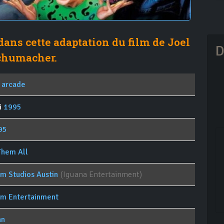
ans cette adaptation du film de Joel
D
chumacher.
 arcade
i
1995
95
Them All
im Studios Austin
(Iguana Entertainment)
im Entertainment
an