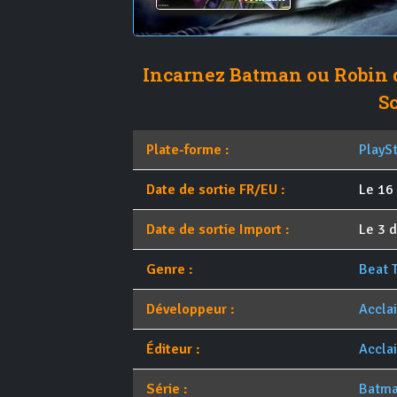
Incarnez Batman ou Robin d
S
Plate-forme :
PlayS
Date de sortie FR/EU :
Le 16
Date de sortie Import :
Le 3 
Genre :
Beat 
Développeur :
Accla
Éditeur :
Accla
Série :
Batm