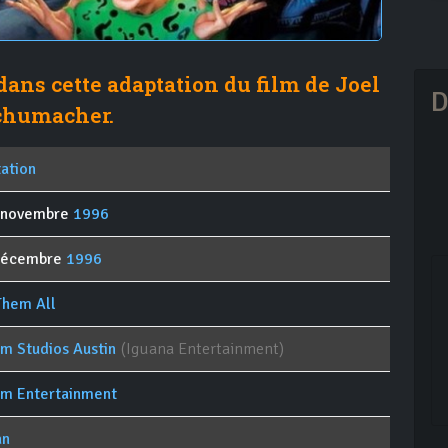
ans cette adaptation du film de Joel
D
chumacher.
tation
 novembre
1996
décembre
1996
Them All
im Studios Austin
(Iguana Entertainment)
im Entertainment
an