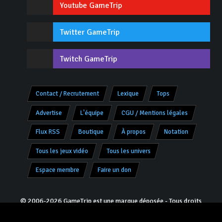
Youtube GameTrip
Twitter GameTrip
Twitch GameTrip
Contact / Recrutement
Lexique
Tops
Advertise
L'équipe
CGU / Mentions légales
Flux RSS
Boutique
À propos
Notation
Tous les jeux vidéo
Tous les univers
Espace membre
Faire un don
© 2006-2026 GameTrip est une marque déposée - Tous droits
réservés -
V8.0.2 «Charly»
- Programmation & Design :
Jivé
pour
JoRo Networks ™