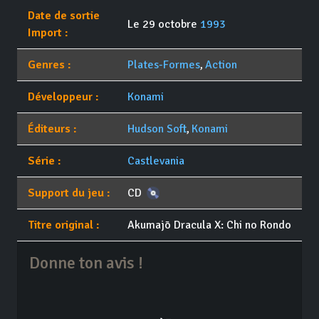
Date de sortie
Le 29 octobre
1993
Import :
Genres :
Plates-Formes
,
Action
Développeur :
Konami
Éditeurs :
Hudson Soft
,
Konami
Série :
Castlevania
Support du jeu :
CD
Titre original :
Akumajō Dracula X: Chi no Rondo
Donne ton avis !