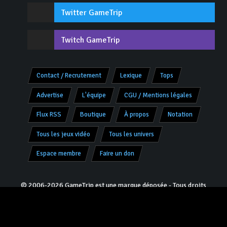
Twitter GameTrip
Twitch GameTrip
Contact / Recrutement
Lexique
Tops
Advertise
L'équipe
CGU / Mentions légales
Flux RSS
Boutique
À propos
Notation
Tous les jeux vidéo
Tous les univers
Espace membre
Faire un don
© 2006-2026 GameTrip est une marque déposée - Tous droits
réservés -
V8.0.2 «Charly»
- Programmation & Design :
Jivé
pour
JoRo Networks ™
Partenaires :
Culture-Games
|
Youtube Jeux Vidéo
|
HistoriaGames
|