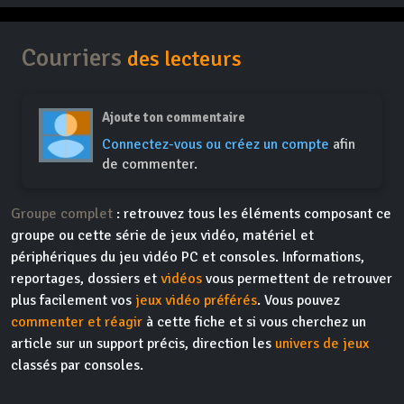
Courriers
des lecteurs
Ajoute ton commentaire
Connectez-vous ou créez un compte
afin
de commenter.
Groupe complet
: retrouvez tous les éléments composant ce
groupe ou cette série de jeux vidéo, matériel et
périphériques du jeu vidéo PC et consoles. Informations,
reportages, dossiers et
vidéos
vous permettent de retrouver
plus facilement vos
jeux vidéo préférés
. Vous pouvez
commenter et réagir
à cette fiche et si vous cherchez un
article sur un support précis, direction les
univers de jeux
classés par consoles.