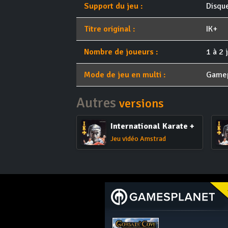
Support du jeu :
Disqu
Titre original :
IK+
Nombre de joueurs :
1 à 2 
Mode de jeu en multi :
Game
Autres
versions
International Karate +
Jeu vidéo Amstrad