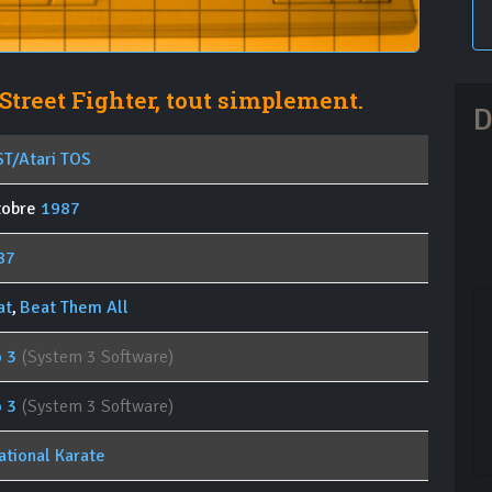
 Street Fighter, tout simplement.
D
ST/Atari TOS
tobre
1987
87
at
,
Beat Them All
o 3
(System 3 Software)
o 3
(System 3 Software)
ational Karate