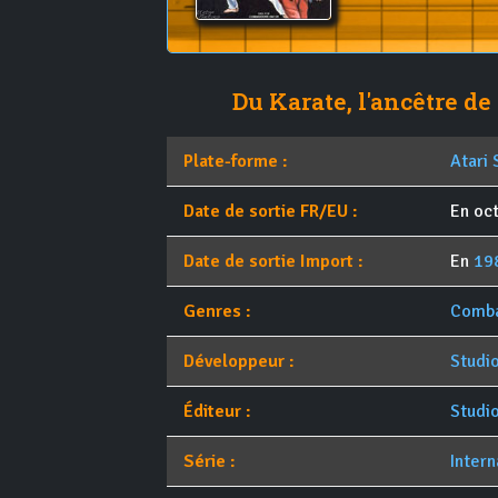
Du Karate, l'ancêtre de
Plate-forme :
Atari 
Date de sortie FR/EU :
En oc
Date de sortie Import :
En
19
Genres :
Comb
Développeur :
Studi
Éditeur :
Studi
Série :
Intern