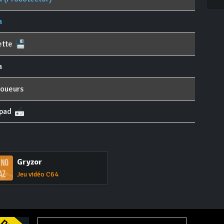
a
ette
a
joueurs
pad
Gryzor
Jeu vidéo C64