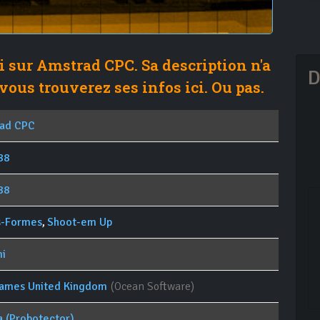
i sur Amstrad CPC. Sa description n'a
D
vous trouverez ses infos ici. Ou pas.
ad CPC
88
88
s-Formes
,
Shoot-em Up
i
rames United Kingdom
(Ocean Software)
a (Probotector)