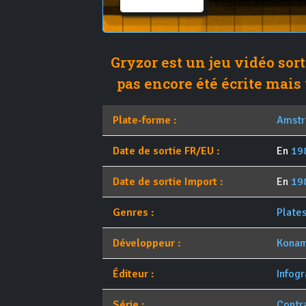
Gryzor est un jeu vidéo sort
pas encore été écrite mais 
Plate-forme :
Amstr
Date de sortie FR/EU :
En
19
Date de sortie Import :
En
19
Genres :
Plate
Développeur :
Konam
Éditeur :
Infog
Série :
Contr