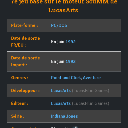
7e jeu basé sur le moteur ScuMM de
LucasArts.
Plate-forme :
PC/DOS
Date de sortie
En juin
1992
FR/EU :
Date de sortie
En juin
1992
Import :
Genres :
Point and Click
,
Aventure
Développeur :
LucasArts
(LucasFilm Games)
Éditeur :
LucasArts
(LucasFilm Games)
Série :
Indiana Jones