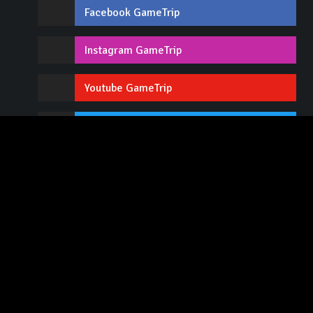
Facebook GameTrip
Instagram GameTrip
Youtube GameTrip
Twitter GameTrip
Twitch GameTrip
Contact / Recrutement
Lexique
Tops
Advertise
L'équipe
CGU / Mentions légales
Flux RSS
Boutique
À propos
Notation
Tous les jeux vidéo
Tous les univers