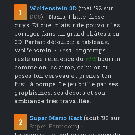
Wolfenstein 3D
(mai ‘92 sur
1
DOS
) - Nazis, I hate these
guys! Et quel plaisir de pouvoir les
corriger dans un grand château en
3D. Parfait défouloir à tableaux,
Wolfenstein 3D est longtemps
resté une référence du
FPS
bourrin
comme on les aime, celui où tu
poses ton cerveau et prends ton
fusil à pompe. Le jeu brille par ses
graphismes, ses décors et son
ambiance très travaillée.
Super Mario Kart
(août ‘92 sur
2
Super Famicom
) -
La genèse. Le tout premier opus de