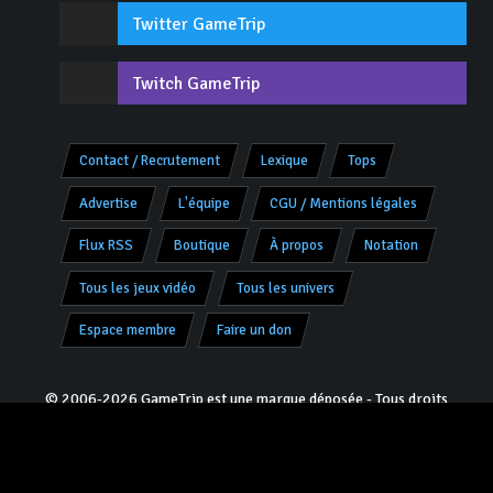
Twitter GameTrip
Twitch GameTrip
Contact / Recrutement
Lexique
Tops
Advertise
L'équipe
CGU / Mentions légales
Flux RSS
Boutique
À propos
Notation
Tous les jeux vidéo
Tous les univers
Espace membre
Faire un don
© 2006-2026 GameTrip est une marque déposée - Tous droits
réservés -
V8.0.2 «Charly»
- Programmation & Design :
Jivé
pour
JoRo Networks ™
Partenaires :
Culture-Games
|
Youtube Jeux Vidéo
|
HistoriaGames
|
Encyclopédie histoire Metz
|
SoloGamerTest
|
Devenez partenaire