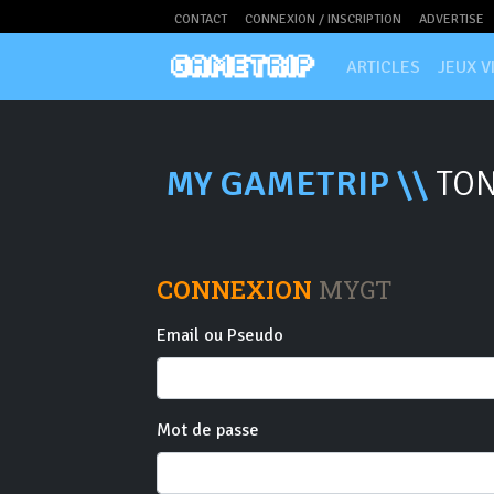
CONTACT
CONNEXION / INSCRIPTION
ADVERTISE
ARTICLES
JEUX V
MY GAMETRIP \\
TON
CONNEXION
MYGT
Email ou Pseudo
Mot de passe