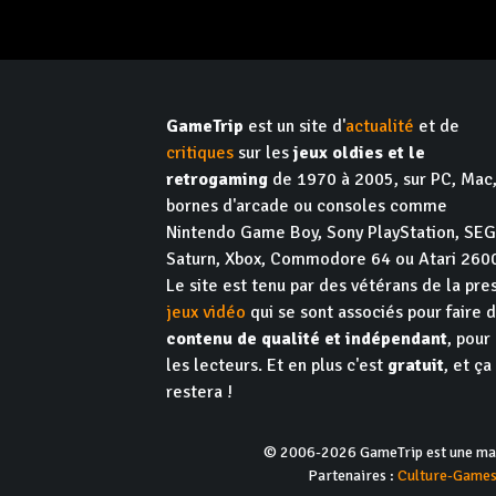
GameTrip
est un site d'
actualité
et de
critiques
sur les
jeux oldies et le
retrogaming
de 1970 à 2005, sur PC, Mac
bornes d'arcade ou consoles comme
Nintendo Game Boy, Sony PlayStation, SE
Saturn, Xbox, Commodore 64 ou Atari 260
Le site est tenu par des vétérans de la pre
jeux vidéo
qui se sont associés pour faire 
contenu de qualité et indépendant
, pour
les lecteurs. Et en plus c'est
gratuit
, et ça
restera !
© 2006-2026 GameTrip est une marq
Partenaires :
Culture-Game