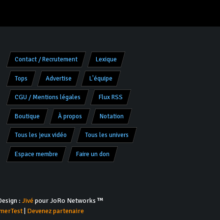
Contact / Recrutement
Lexique
Tops
Advertise
L'équipe
CGU / Mentions légales
Flux RSS
Boutique
À propos
Notation
Tous les jeux vidéo
Tous les univers
Espace membre
Faire un don
esign :
Jivé
pour JoRo Networks ™
merTest
|
Devenez partenaire