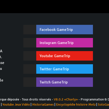
Facebook GameTrip
,
Instagram GameTrip
GA
Youtube GameTrip
0.
sse
du
Twitter GameTrip
 le
Twitch GameTrip
ue déposée - Tous droits réservés -
V8.0.2 «Charly»
- Programmation & D
s
|
Youtube Jeux Vidéo
|
HistoriaGames
|
Encyclopédie histoire Metz
|
SoloGa