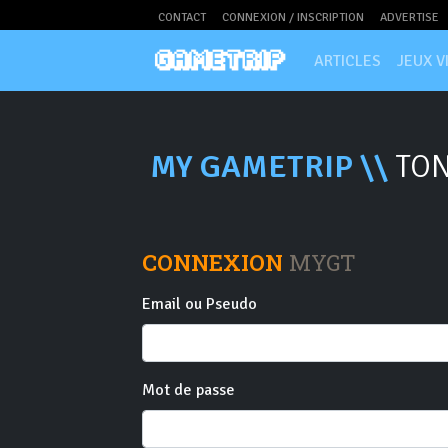
CONTACT
CONNEXION / INSCRIPTION
ADVERTISE
ARTICLES
JEUX V
MY GAMETRIP \\
TON
CONNEXION
MYGT
Email ou Pseudo
Mot de passe