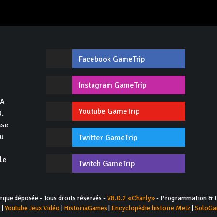
Facebook GameTrip
,
Instagram GameTrip
GA
Youtube GameTrip
0.
sse
du
Twitter GameTrip
 le
Twitch GameTrip
ue déposée - Tous droits réservés -
V8.0.2 «Charly»
- Programmation & D
s
|
Youtube Jeux Vidéo
|
HistoriaGames
|
Encyclopédie histoire Metz
|
SoloGa