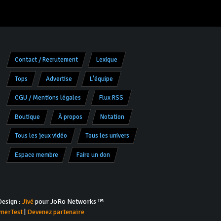
Contact / Recrutement
Lexique
Tops
Advertise
L'équipe
CGU / Mentions légales
Flux RSS
Boutique
À propos
Notation
Tous les jeux vidéo
Tous les univers
Espace membre
Faire un don
esign :
Jivé
pour JoRo Networks ™
merTest
|
Devenez partenaire