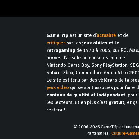
GameTrip
est un site d'
actualité
et de
critiques
sur les
jeux oldies et le
retrogaming
de 1970 à 2005, sur PC, Mac
bornes d'arcade ou consoles comme
Nintendo Game Boy, Sony PlayStation, SE
Saturn, Xbox, Commodore 64 ou Atari 260
Le site est tenu par des vétérans de la pre
jeux vidéo
qui se sont associés pour faire 
contenu de qualité et indépendant
, pour
les lecteurs. Et en plus c'est
gratuit
, et ça
restera !
© 2006-2026 GameTrip est une marq
Partenaires :
Culture-Game