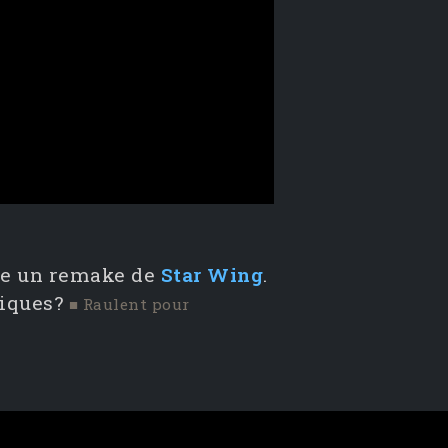
me un remake de
Star Wing
.
hiques?
■ Raulent pour