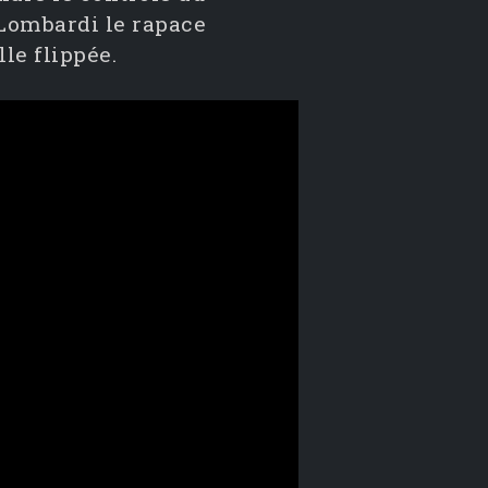
 Lombardi le rapace
le flippée.