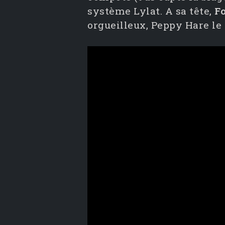
système Lylat. A sa tête,
F
orgueilleux, Peppy Hare le 