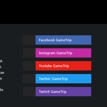
Facebook GameTrip
,
Instagram GameTrip
GA
Youtube GameTrip
0.
sse
du
Twitter GameTrip
 le
Twitch GameTrip