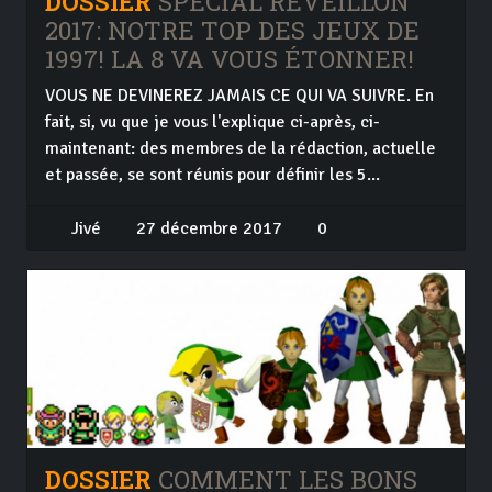
DOSSIER
SPÉCIAL RÉVEILLON
2017: NOTRE TOP DES JEUX DE
1997! LA 8 VA VOUS ÉTONNER!
VOUS NE DEVINEREZ JAMAIS CE QUI VA SUIVRE. En
fait, si, vu que je vous l'explique ci-après, ci-
maintenant: des membres de la rédaction, actuelle
et passée, se sont réunis pour définir les 5...
Jivé
27 décembre 2017
0
DOSSIER
COMMENT LES BONS