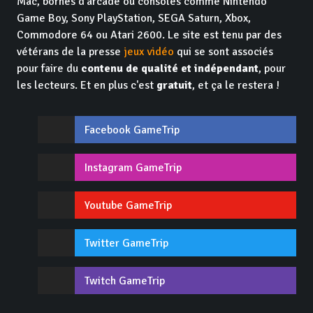
Mac, bornes d'arcade ou consoles comme Nintendo
Game Boy, Sony PlayStation, SEGA Saturn, Xbox,
Commodore 64 ou Atari 2600. Le site est tenu par des
vétérans de la presse
jeux vidéo
qui se sont associés
pour faire du
contenu de qualité et indépendant
, pour
les lecteurs. Et en plus c'est
gratuit
, et ça le restera !
Facebook GameTrip
Instagram GameTrip
Youtube GameTrip
Twitter GameTrip
Twitch GameTrip