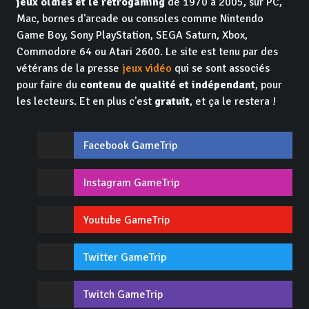
jeux oldies et le retrogaming
de 1970 à 2005, sur PC,
Mac, bornes d'arcade ou consoles comme Nintendo
Game Boy, Sony PlayStation, SEGA Saturn, Xbox,
Commodore 64 ou Atari 2600. Le site est tenu par des
vétérans de la presse
jeux vidéo
qui se sont associés
pour faire du
contenu de qualité et indépendant
, pour
les lecteurs. Et en plus c'est
gratuit
, et ça le restera !
Facebook GameTrip
Instagram GameTrip
Youtube GameTrip
Twitter GameTrip
Twitch GameTrip