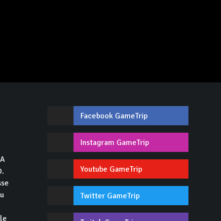
Facebook GameTrip
,
Instagram GameTrip
GA
Youtube GameTrip
0.
sse
du
Twitter GameTrip
 le