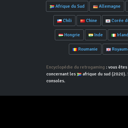
Afrique du Sud
Allemagne
Chili
Chine
Corée d
Hongrie
Inde
Irlan
Roumanie
Royaum
Encyclopédie du retrogaming
: vous êtes
concernant les
afrique du sud (2020). 
consoles.