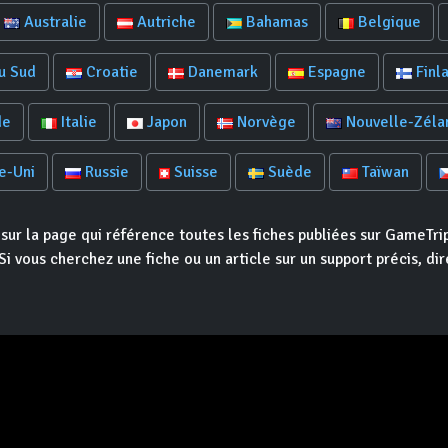
Australie
Autriche
Bahamas
Belgique
u Sud
Croatie
Danemark
Espagne
Finl
de
Italie
Japon
Norvège
Nouvelle-Zéla
e-Uni
Russie
Suisse
Suède
Taïwan
 sur la page qui référence toutes les fiches publiées sur GameTrip
Si vous cherchez une fiche ou un article sur un support précis, di