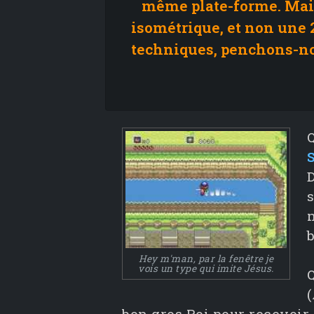
même plate-forme. Mais
isométrique, et non une 
techniques, penchons-nou
S
D
n
b
Hey m'man, par la fenêtre je
vois un type qui imite Jésus.
(
bon gros Roi pour recevoir 