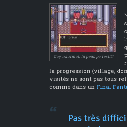
.
c
p
Cay naurmal, tu peus pa test!!!!
la progression (village, do
visités ne sont pas tous rel
comme dans un
Final Fant
Pas très diffici