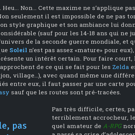
.. Heu... Non... Cette maxime ne s’applique pa
Non seulement il est impossible de ne pas t
son style graphique et son ambiance lui do
onsidérable (sauf pour les 14-18 ans qui ne j
l’univers de la seconde guerre mondiale, et 
que
Soleil
n’est pas assez «mature» pour eux), 
résente un intérêt certain. Pour faire court,
rapprochent de ce qui se fait pour les
Zelda
e
njon, village…), avec quand même une différe
iés entre eux, il faut passer par une carte p
asy
sauf que les routes sont pré-tracées.
Pas très difficile, certes, p
terriblement accrocheur, l
le, pas
quel amateur de
A-RPG
norm
a passé sa crise d’adolesce