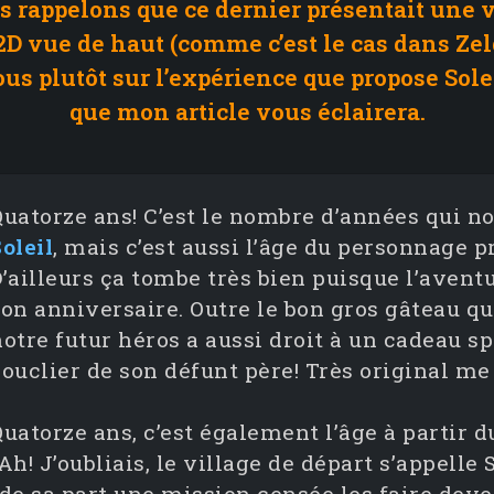
 rappelons que ce dernier présentait une 
2D vue de haut (comme c’est le cas dans Zel
s plutôt sur l’expérience que propose Solei
que mon article vous éclairera.
Quatorze ans! C’est le nombre d’années qui no
oleil
, mais c’est aussi l’âge du personnage p
’ailleurs ça tombe très bien puisque l’avent
son anniversaire. Outre le bon gros gâteau qu
otre futur héros a aussi droit à un cadeau spéc
ouclier de son défunt père! Très original me 
Quatorze ans, c’est également l’âge à partir 
Ah! J’oubliais, le village de départ s’appelle 
de sa part une mission censée les faire deve