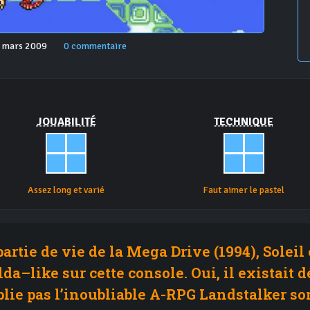
5 mars 2009
0 commentaire
JOUABILITÉ
TECHNIQUE
Assez long et varié
Faut aimer le pastel
artie de vie de la Mega Drive (1994), Solei
da–like sur cette console. Oui, il existait d
ublie pas l’inoubliable A-RPG Landstalker sort