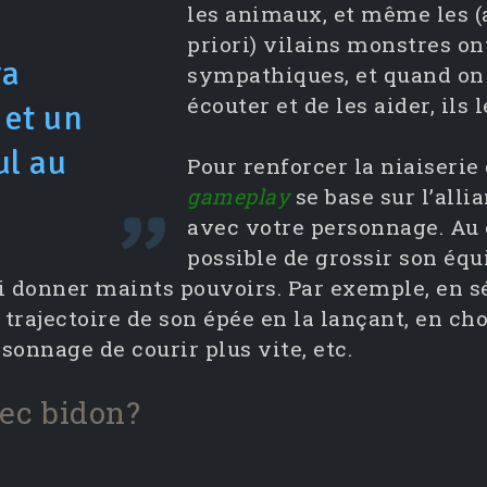
les animaux, et même les (
priori) vilains monstres on
ra
sympathiques, et quand on 
écouter et de les aider, ils 
 et un
ul au
Pour renforcer la niaiserie 
gameplay
se base sur l’all
e
avec votre personnage. Au c
possible de grossir son équ
i donner maints pouvoirs. Par exemple, en sé
a trajectoire de son épée en la lançant, en ch
sonnage de courir plus vite, etc.
ec bidon?