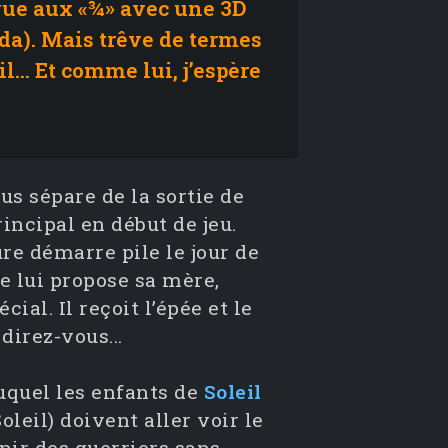
vue aux «¾» avec une 3D
da). Mais trêve de termes
l… Et comme lui, j’espère
us sépare de la sortie de
rincipal en début de jeu.
ure démarre pile le jour de
e lui propose sa mère,
ial. Il reçoit l’épée et le
direz-vous...
duquel les enfants de
Soleil
Soleil) doivent aller voir le
nir des guerriers sans