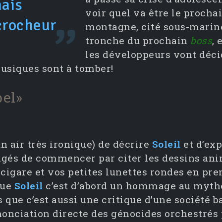
mais
voir quel va être le prochai
crocheur
montagne, cité sous-marine.
tronche du prochain
boss
, 
les développeurs vont déci
musiques sont à tomber!
bel»
n air très ironique) de décrire
Soleil
et d’exp
bligés de commencer par citer les dessins ani
cigare et vos petites lunettes rondes en pre
que
Soleil
c’est d’abord un hommage au mythe 
 que c’est aussi une critique d’une société 
onciation directe des génocides orchestrés p