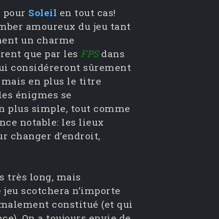
s pour
Soleil
en tout cas!
omber amoureux du jeu tant
nnent un charme
urent que par les
FPS
dans
qui considéreront sûrement
mais en plus le titre
 les énigmes se
n plus simple, tout comme
nce notable: les lieux
our changer d’endroit,
as très long, mais
e jeu scotchera n’importe
alement constitué (et qui
nce). On a toujours envie de