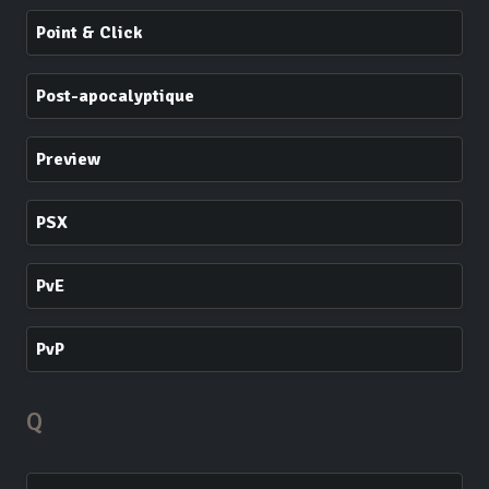
Point & Click
Post-apocalyptique
Preview
PSX
PvE
PvP
Q