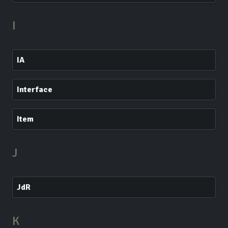
I
IA
Interface
Item
J
JdR
K