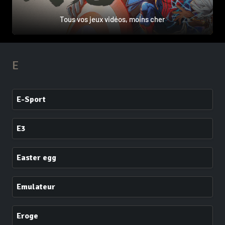
Tous vos jeux vidéos, moins cher
E
E-Sport
E3
Easter egg
Emulateur
Eroge