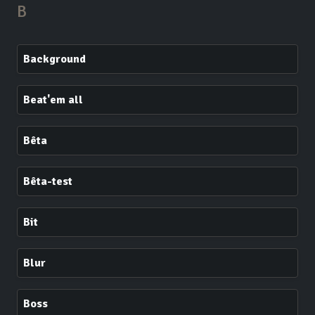
B
Background
Beat'em all
Bêta
Bêta-test
Bit
Blur
Boss