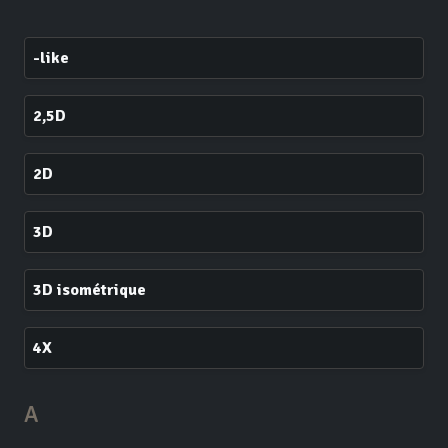
-like
2,5D
2D
3D
3D isométrique
4X
A