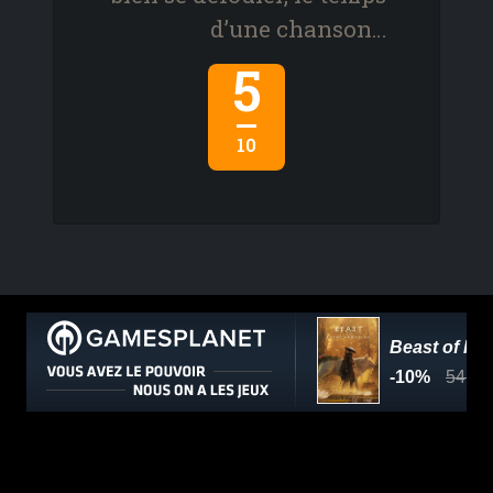
d’une chanson…
5
10