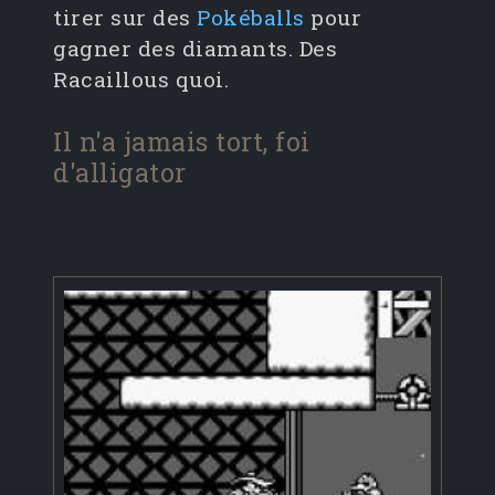
tirer sur des
Pokéballs
pour
gagner des diamants. Des
Racaillous quoi.
Il n'a jamais tort, foi
d'alligator