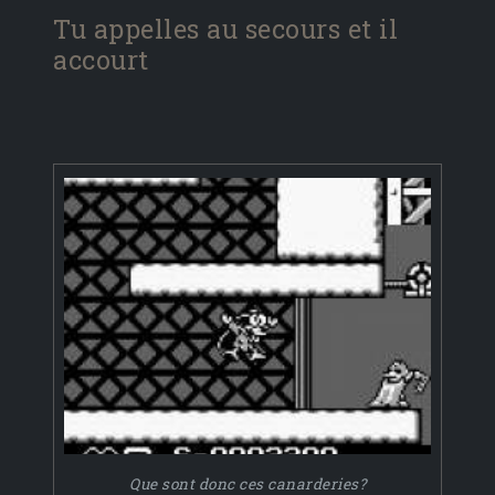
Tu appelles au secours et il
accourt
Que sont donc ces canarderies?