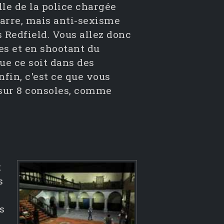
lle de la police chargée
izarre, mais anti-sexisme
 Redfield. Vous allez donc
es et en shootant du
ue ce soit dans des
in, c'est ce que vous
 sur 8 consoles, comme
t
s
s