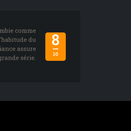
zombie comme
8
l'habitude du
biance assure
10
grande série.