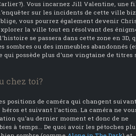
arlier?). Vous incarnez Jill Valentine, une fi
'enquêter sur les incidents de cette ville b
oblige, vous pourrez également devenir Chris
explorer la ville tout en résolvant des énigm
'histoire se passera dans cette zone en 3D, q
es sombres ou des immeubles abandonnés (enf
te qui possède plus d'une vingtaine de titres
 chez toi?
 ses positions de caméra qui changent suivan
héros et suivant l'action. La caméra ne vou
uation qu'au dernier moment et donc de ne
bies à temps... De quoi avoir les pétoches plu
rs bien sombre (comme
Alone in The Dark
) et