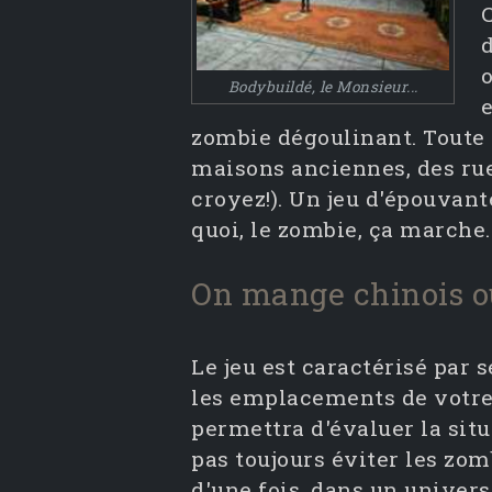
C
d
Bodybuildé, le Monsieur...
zombie dégoulinant. Toute l
maisons anciennes, des ru
croyez!). Un jeu d'épouvan
quoi, le zombie, ça marche.
On mange chinois ou
Le jeu est caractérisé par
les emplacements de votre 
permettra d'évaluer la sit
pas toujours éviter les zom
d'une fois, dans un unive