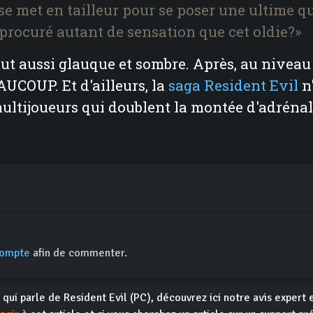
 se met en tailleur pour se poser une ultime qu
 procuré autant de sensation que cet oldie?»
out aussi glauque et sombre. Après, au niveau 
AUCOUP. Et d'ailleurs, la
saga Resident Evil
n'
multijoueurs qui doublent la montée d'adrénal
compte
afin de commenter.
 qui parle de Resident Evil (PC), découvrez ici notre avis expert