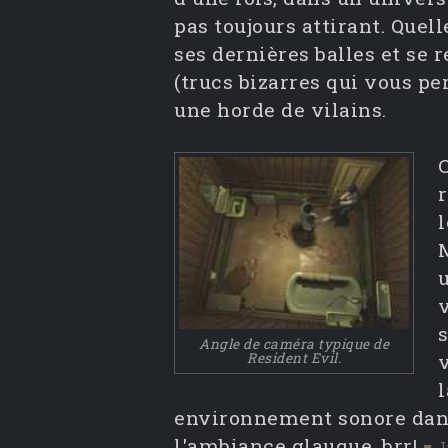
pas toujours attirant. Quel
ses dernières balles et se 
(trucs bizarres qui vous pe
une horde de vilains.
l
M
v
s
Angle de caméra typique de
Resident Evil.
v
l
environnement sonore dans 
l'ambiance glauque, brr!
■ J