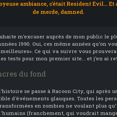
 joyeuse ambiance, c'était Resident Evil... Et
de merde, damned.
haite m'excuser auprès de mon public le plus
s années 1990. Oui, ces même années qu'on vo
meilleures». Ce qui va suivre vous prouvera 
es tests pour mon premier site... et j'en ai retr
ncres du fond
'histoire se passe à Racoon City, qui après un
cible d'événements glauques. Toutes les perso
transformées en zombies ne voulant plus qu'
d'humains (franchement, qui voudrait mange