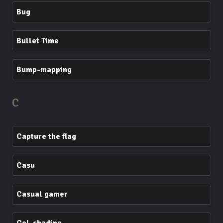
Bug
Bullet Time
Bump-mapping
C
Capture the flag
Casu
Casual gamer