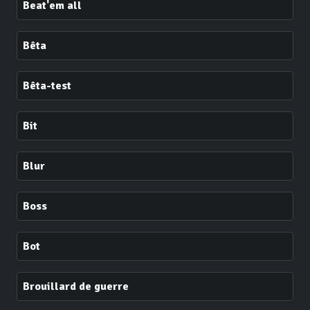
Beat'em all
Bêta
Bêta-test
Bit
Blur
Boss
Bot
Brouillard de guerre