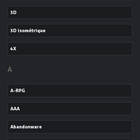
3D
3D isométrique
4X
A
A-RPG
AAA
Abandonware