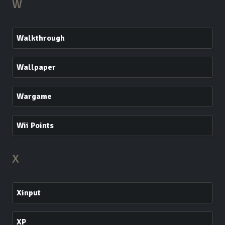
W
Walkthrough
Wallpaper
Wargame
Wii Points
X
Xinput
XP