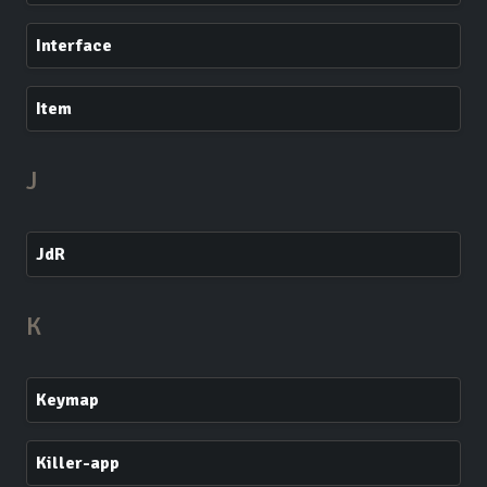
Interface
Item
J
JdR
K
Keymap
Killer-app