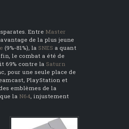
isparates. Entre
Master
l'avantage de la plus jeune
e
(9%-81%), la
SNES
a quant
fin, le combat a été de
it 69% contre la
Saturn
c, pour une seule place de
eamcast, PlayStation et
 des emblèmes de la
 que la
N64
, injustement