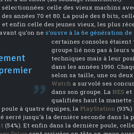
é sélectionnées: celle des vieux machins ave
 des années 70 et 80. La poule des 8 bits, cell
ts et enfin celle des jeunes vieux, les plus r
e avant qu'on ne
s'ouvre à la 6e génération de
certaines consoles étaient
groupe lié non pas à leurs 
tement
techniques mais à leur po
dans les années 1990. Chaque
 premier
selon sa taille, une ou deux
Watch
a survolé ses concu
dans son groupe. La
NES
et
qualifiées haut la manette
 poule à quatre équipes, la
PlayStation
(93%)
té serré jusqu'à la dernière seconde dans la 
t
(54%). Et enfin dans la dernière poule, cell
ga Drive
sont arrivées en tête ex-æquo ave