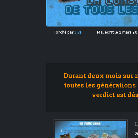
Torché par
Jivé
Mal écrit le 1 mars 2
Durant deux mois sur n
toutes les générations 
verdict est dé
L
a