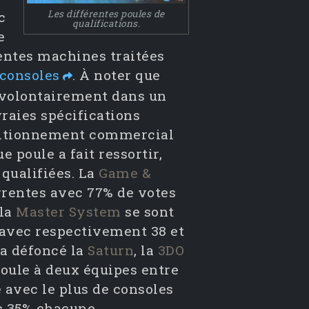
Les différentes poules de
c
qualifications.
e
écentes machines traitées
 consoles
.
À noter que
 volontairement dans un
vraies spécifications
sitionnement commercial
 poule a fait ressortir,
 qualifiées. La
Game &
rrentes avec 77% de votes
 la
Master System
se sont
 avec respectivement 38 et
 a défoncé la
Saturn
, la
3DO
poule à deux équipes entre
e avec le plus de consoles
c 35% chacune.