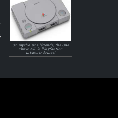
i
é
Un mythe, une légende, the One
above All: la PlayStation
m'sieurs-dames!