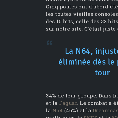
Cinq poules ont d'abord ét
les toutes vieilles consoles
des 16 bits, celle des 32 bi
sur notre site. C'était just
La N64, injus
éliminée dès le
tour
34% de leur groupe. Dans la
et la
Jaguar
. Le combat a é
la
N64
(46%) et la
Dreamcas
mythiques, la
SNES
et la
Me