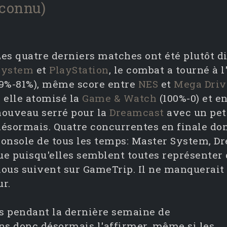
 connu)
Les quatre derniers matches ont été plutôt d
System
et
PlayStation
, le combat a tourné à 
(9%-81%), même score entre
NES
et
Mega Driv
à elle atomisé la
Game & Watch
(100%-0) et en
nouveau serré pour la
Dreamcast
avec un pet
désormais. Quatre concurrentes en finale don
console de tous les temps: Master System, Dr
ue puisqu'elles semblent toutes représenter
nous suivent sur GameTrip. Il ne manquerait
ur.
lis pendant la dernière semaine de
ns donc désormais l'affirmer, même si les