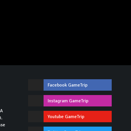
Facebook GameTrip
,
Instagram GameTrip
GA
Youtube GameTrip
0.
sse