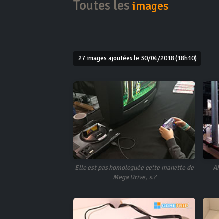
Toutes les
images
27 images ajoutées le 30/04/2018 (18h10)
Elle est pas homologuée cette manette de
Ah
Mega Drive, si?