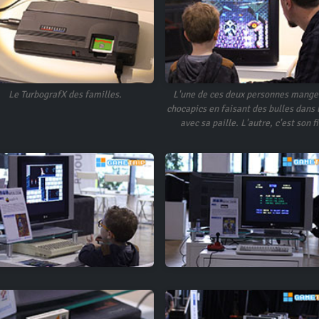
Le TurbografX des familles.
L'une de ces deux personnes mange
chocapics en faisant des bulles dans l
avec sa paille. L'autre, c'est son fi