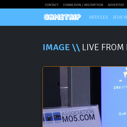
CONTACT
CONNEXION / INSCRIPTION
ADVERTISE
ARTICLES
JEUX V
IMAGE \\
LIVE FROM 