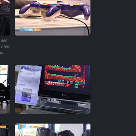
 des
e lait
ls.