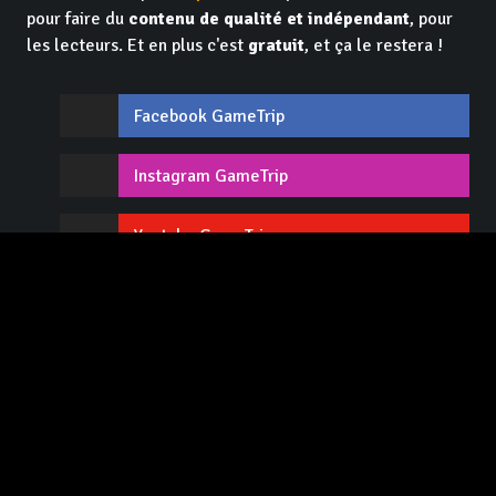
pour faire du
contenu de qualité et indépendant
, pour
les lecteurs. Et en plus c'est
gratuit
, et ça le restera !
Facebook GameTrip
Instagram GameTrip
Youtube GameTrip
Twitter GameTrip
Twitch GameTrip
Contact / Recrutement
Lexique
Tops
Advertise
L'équipe
CGU / Mentions légales