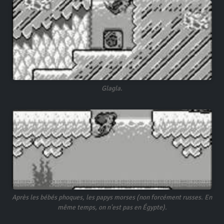
Glagla.
Après les bébés phoques, les papys morses (non forcément russes. En
même temps, on n'est pas en Égypte).