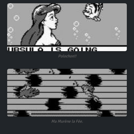
Polochon!!
Ma Murène la Fée.