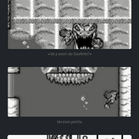
«Va y avoir du Sashimi!»
Version petite.