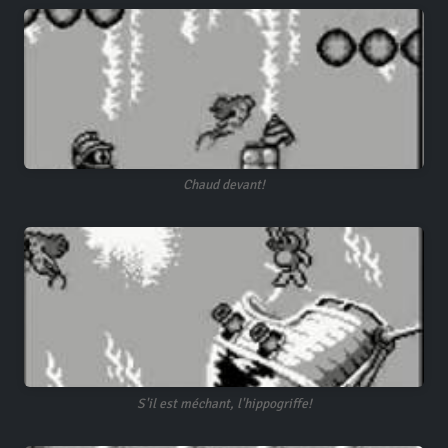
Chaud devant!
S'il est méchant, l'hippogriffe!