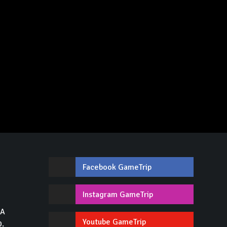
Facebook GameTrip
,
Instagram GameTrip
GA
Youtube GameTrip
0.