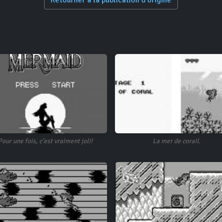
Retourner à la publication d'origine
Pour une fois, c'est vraiment joli!
La mer de corail.