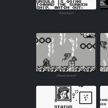
Polochon!!
Chaud devant!