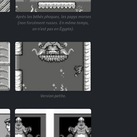
Après les bébés phoques, les papys morses
(non forcément russes. En même temps,
on n'est pas en Égypte).
Version petite.