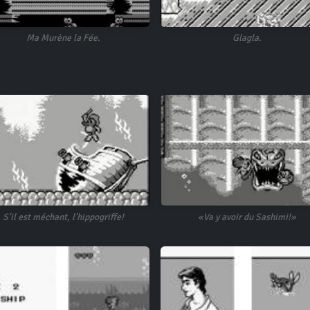
Ma Murène la Fée.
Glagla.
S'il est méchant, l'hippogriffe!
«Va y avoir du Sashimi!»