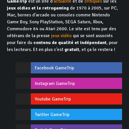
GameTrip
est un site d'
actualité
et de
critiques
sur les
jeux oldies et le retrogaming
de 1970 à 2005, sur PC,
Mac, bornes d'arcade ou consoles comme Nintendo
Game Boy, Sony PlayStation, SEGA Saturn, Xbox,
Commodore 64 ou Atari 2600. Le site est tenu par des
vétérans de la presse
jeux vidéo
qui se sont associés
pour faire du
contenu de qualité et indépendant
, pour
les lecteurs. Et en plus c'est
gratuit
, et ça le restera !
Facebook GameTrip
Instagram GameTrip
Youtube GameTrip
Twitter GameTrip