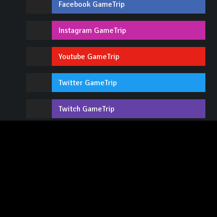
Facebook GameTrip
Instagram GameTrip
Youtube GameTrip
Twitter GameTrip
Twitch GameTrip
Contact / Recrutement
Lexique
Tops
Advertise
L'équipe
CGU / Mentions légales
Flux RSS
Boutique
À propos
Notation
Tous les jeux vidéo
Tous les univers