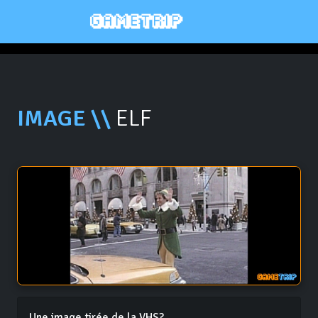
IMAGE \\
ELF
Une image tirée de la VHS?