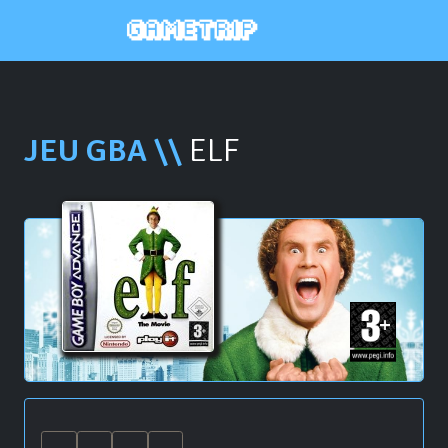
JEU GBA \\
ELF