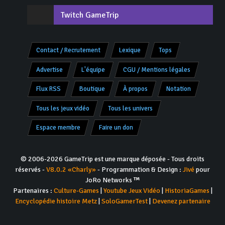
Twitch GameTrip
Contact / Recrutement
Lexique
Tops
Advertise
L'équipe
CGU / Mentions légales
Flux RSS
Boutique
À propos
Notation
Tous les jeux vidéo
Tous les univers
Espace membre
Faire un don
© 2006-2026 GameTrip est une marque déposée - Tous droits
réservés -
V8.0.2 «Charly»
- Programmation & Design :
Jivé
pour
JoRo Networks ™
Partenaires :
Culture-Games
|
Youtube Jeux Vidéo
|
HistoriaGames
|
Encyclopédie histoire Metz
|
SoloGamerTest
|
Devenez partenaire