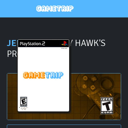
JEU PS2 \\
TONY HAWK'S
PRO SKATER 3