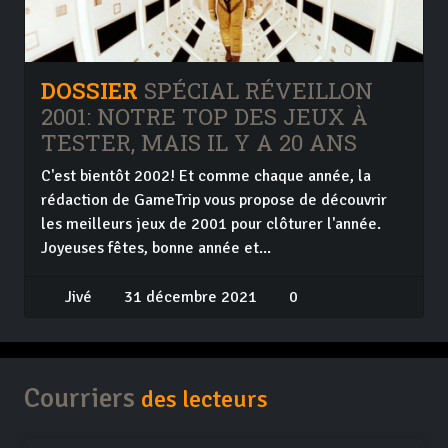
DOSSIER
SPÉCIAL RÉVEILLON
2001: NOTRE TOP DES JEUX À
TESTER, MAIS IL Y A 20 ANS
C'est bientôt 2002! Et comme chaque année, la
rédaction de GameTrip vous propose de découvrir
les meilleurs jeux de 2001 pour clôturer l'année.
Joyeuses fêtes, bonne année et...
Jivé
31 décembre 2021
0
Courriers
des lecteurs