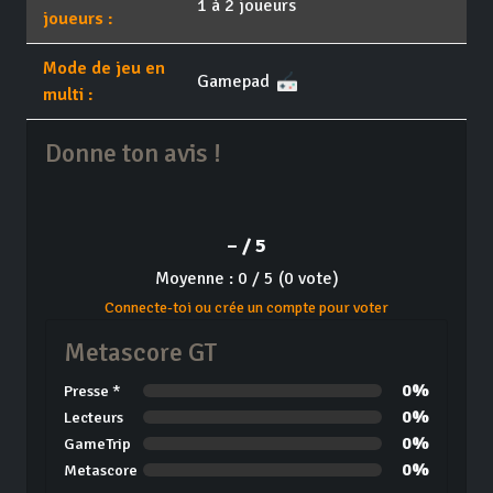
1 à 2 joueurs
joueurs :
Mode de jeu en
Gamepad
multi :
Donne ton avis !
– / 5
Moyenne : 0 / 5 (0 vote)
Connecte-toi ou crée un compte pour voter
Metascore GT
0%
Presse *
0%
Lecteurs
0%
GameTrip
0%
Metascore