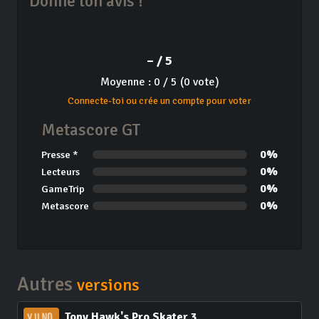
Donne ton avis !
– / 5
Moyenne : 0 / 5 (0 vote)
Connecte-toi ou crée un compte pour voter
Metascore GT
0%
Presse *
0%
Lecteurs
0%
GameTrip
0%
Metascore
Autres
versions
Tony Hawk's Pro Skater 3