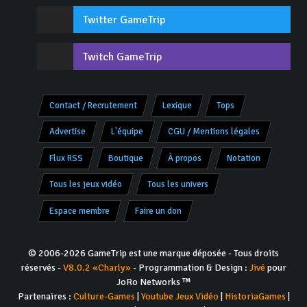
Twitter GameTrip
Twitch GameTrip
Contact / Recrutement
Lexique
Tops
Advertise
L'équipe
CGU / Mentions légales
Flux RSS
Boutique
À propos
Notation
Tous les jeux vidéo
Tous les univers
Espace membre
Faire un don
© 2006-2026 GameTrip est une marque déposée - Tous droits
réservés -
V8.0.2 «Charly»
- Programmation & Design :
Jivé
pour
JoRo Networks ™
Partenaires :
Culture-Games
|
Youtube Jeux Vidéo
|
HistoriaGames
|