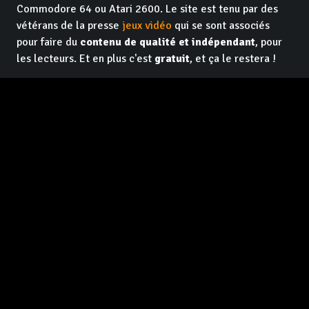
Commodore 64 ou Atari 2600. Le site est tenu par des
vétérans de la presse
jeux vidéo
qui se sont associés
pour faire du
contenu de qualité et indépendant
, pour
les lecteurs. Et en plus c'est
gratuit
, et ça le restera !
Facebook GameTrip
Instagram GameTrip
Youtube GameTrip
Twitter GameTrip
Twitch GameTrip
Contact / Recrutement
Lexique
Tops