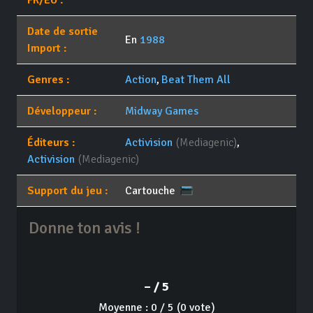
FR/EU :
Date de sortie
En
1988
Import :
Genres :
Action
,
Beat Them All
Développeur :
Midway Games
Éditeurs :
Activision
(Mediagenic)
,
Activision
(Mediagenic)
Support du jeu :
Cartouche
Donne ton avis !
– / 5
Moyenne : 0 / 5 (0 vote)