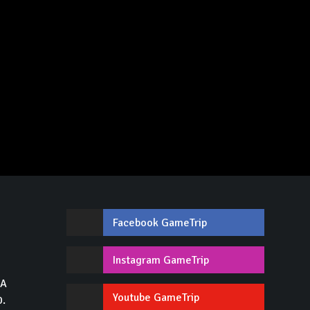
Facebook GameTrip
,
Instagram GameTrip
GA
Youtube GameTrip
0.