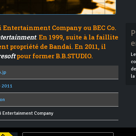
i Entertainment Company ou BEC Co.
P
tertainment
. En 1999, suite à la faillite
e
t propriété de Bandai. En 2011, il
Le
esoft
pour former B.B.STUDIO.
co
de
.jp
la
-
2011
pon
i Entertainment Company