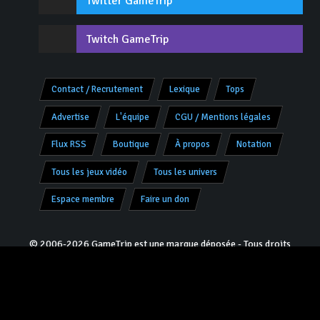
Twitter GameTrip
Twitch GameTrip
Contact / Recrutement
Lexique
Tops
Advertise
L'équipe
CGU / Mentions légales
Flux RSS
Boutique
À propos
Notation
Tous les jeux vidéo
Tous les univers
Espace membre
Faire un don
© 2006-2026 GameTrip est une marque déposée - Tous droits
réservés -
V8.0.2 «Charly»
- Programmation & Design :
Jivé
pour
JoRo Networks ™
Partenaires :
Culture-Games
|
Youtube Jeux Vidéo
|
HistoriaGames
|
Encyclopédie histoire Metz
|
SoloGamerTest
|
Devenez partenaire