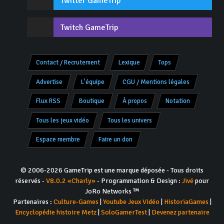
Twitter GameTrip
Twitch GameTrip
Contact / Recrutement
Lexique
Tops
Advertise
L'équipe
CGU / Mentions légales
Flux RSS
Boutique
À propos
Notation
Tous les jeux vidéo
Tous les univers
Espace membre
Faire un don
© 2006-2026 GameTrip est une marque déposée - Tous droits
réservés -
V8.0.2 «Charly»
- Programmation & Design :
Jivé
pour
JoRo Networks ™
Partenaires :
Culture-Games
|
Youtube Jeux Vidéo
|
HistoriaGames
|
Encyclopédie histoire Metz
|
SoloGamerTest
|
Devenez partenaire