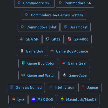
Commodore 128
Commodore 64
Commodore 64 Games System
Commodore 8-bit
Dreamcast
GBA SP
GP32
GX-4000
Game Boy
Game Boy Advance
Game Boy Color
Game Gear
Game and Watch
GameCube
Genesis Nomad
Intellivision
Jaguar
Lynx
MSX DOS
Macintosh/MacOS