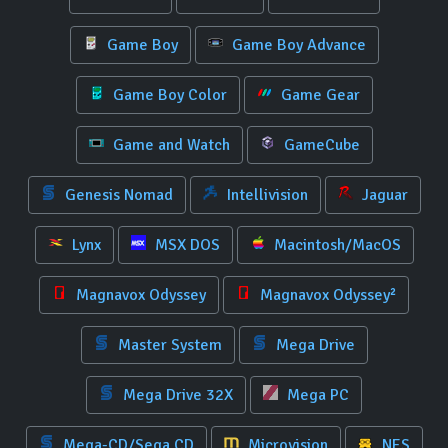
Game Boy
Game Boy Advance
Game Boy Color
Game Gear
Game and Watch
GameCube
Genesis Nomad
Intellivision
Jaguar
Lynx
MSX DOS
Macintosh/MacOS
Magnavox Odyssey
Magnavox Odyssey²
Master System
Mega Drive
Mega Drive 32X
Mega PC
Mega-CD/Sega CD
Microvision
NES